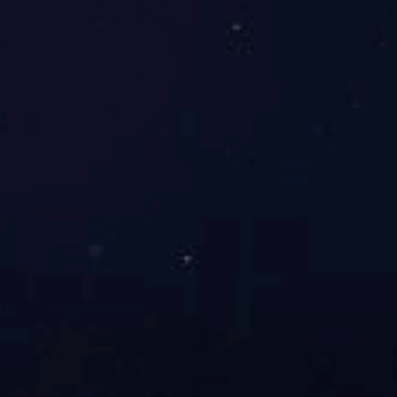
二维码
大同第二发电厂8#机组高背压供热节能改造工程
回到顶部