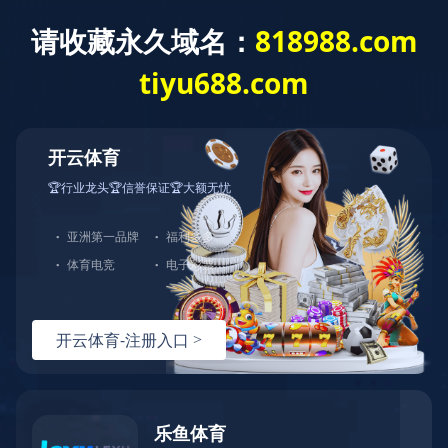
Toggle
naviga