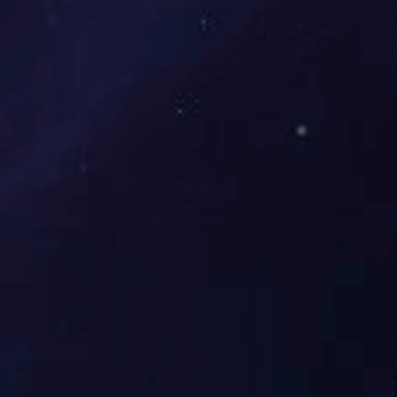
吉富隆集团 大口径阀门“隆”起
电话
邮箱